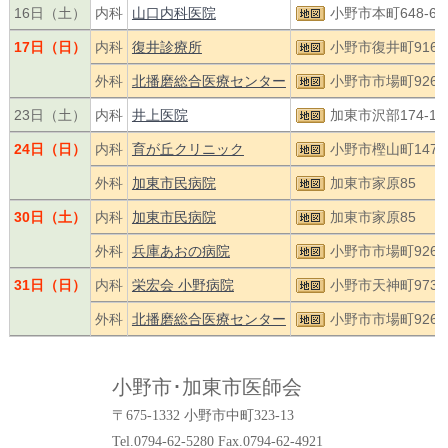
16日（土）
内科
山口内科医院
小野市本町648-6
17日（日）
内科
復井診療所
小野市復井町916-1
外科
北播磨総合医療センター
小野市市場町926-2
23日（土）
内科
井上医院
加東市沢部174-1
24日（日）
内科
育が丘クリニック
小野市樫山町1475-
外科
加東市民病院
加東市家原85
30日（土）
内科
加東市民病院
加東市家原85
外科
兵庫あおの病院
小野市市場町926-4
31日（日）
内科
栄宏会 小野病院
小野市天神町973
外科
北播磨総合医療センター
小野市市場町926-2
小野市･加東市医師会
〒675-1332 小野市中町323-13
Tel.0794-62-5280 Fax.0794-62-4921