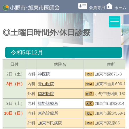
会員専用
ホーム
◎土曜日時間外/休日診療
令和5年12月
日付
病院名
住所
2日（土）
内科
神医院
加東市森871-3
3日（日）
内科
青山医院
加東市吉井696-1
外科
岡村医院
小野市敷地町1602-
9日（土）
内科
嬉野診療所
加東市山国2014-2
10日（日）
内科
東条診療所
加東市新定559-1
外科
加東市民病院
加東市家原85