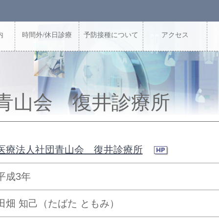
内
時間外/休日診療
予防接種について
アクセス
青山会 復井診療所
医療法人社団青山会 復井診療所
平成3年
田畑 知己（たばた ともみ）