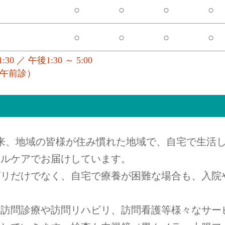
○
○
○
○
○
○
○
○
0 ／ 午後1:30 ～ 5:00
午前診）
来、地域の皆様が住み慣れた地域で、自宅で生活
タルケアでお届けしています。
ビリだけでなく、自宅で療養が困難な場合も、入院
、訪問診療や訪問リハビリ、訪問看護等様々なサー