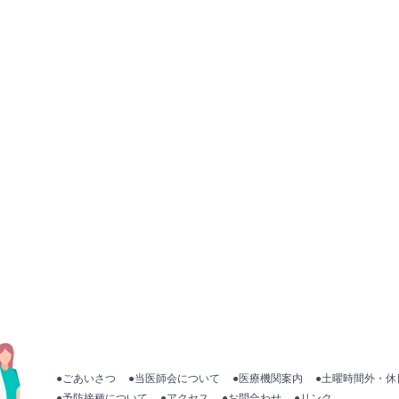
●ごあいさつ
●当医師会について
●医療機関案内
●土曜時間外・休
●予防接種について
●アクセス
●お問合わせ
●リンク