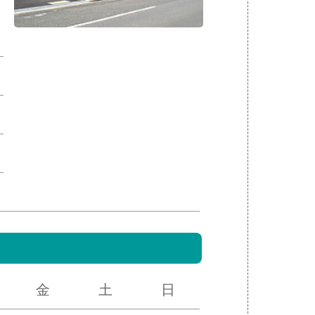
金
土
日