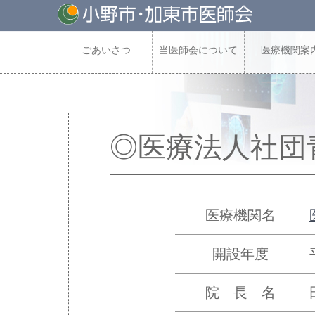
ごあいさつ
当医師会について
医療機関案
◎医療法人社団
医療機関名
開設年度
院 長 名